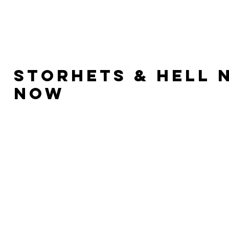
HOME
RELEASES
Storhets & hell 
now